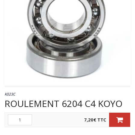
K023C
ROULEMENT 6204 C4 KOYO
Quantité
7,20
€
TTC