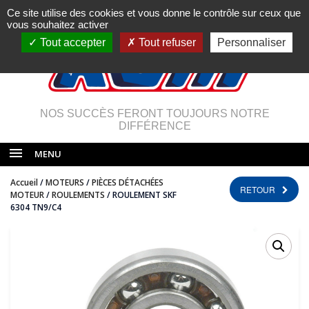
Ce site utilise des cookies et vous donne le contrôle sur ceux que
vous souhaitez activer
Tout accepter
Tout refuser
Personnaliser
NOS SUCCÈS FERONT TOUJOURS NOTRE
DIFFÉRENCE
MENU
Accueil
/
MOTEURS
/
PIÈCES DÉTACHÉES
RETOUR
MOTEUR
/
ROULEMENTS
/ ROULEMENT SKF
6304 TN9/C4