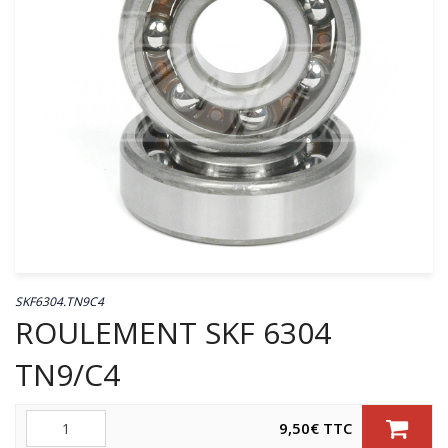
SKF6304.TN9C4
ROULEMENT SKF 6304
TN9/C4
Quantité
9,50
€
TTC