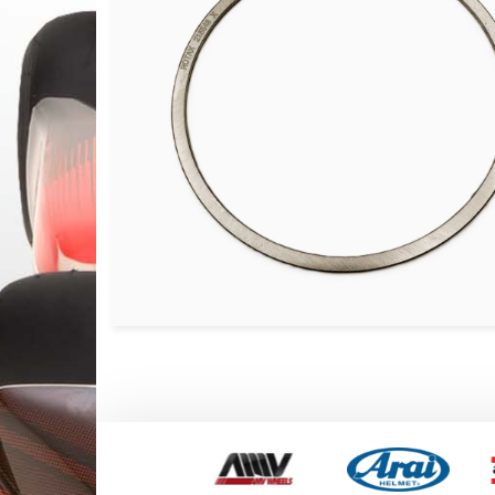
CALES PIEDS & ACCESSOIRES 
CARROSSERIES OTK
DIRECTION OTK
FREINAGE OTK
FUSEES Ø25 & ACCESSOIRES 
FUSEES Ø17 & ACCESSOIRES 
JANTES OTK
LEVIER D’EMBRAYAGE & VITES
MOYEUX ET ACCESSOIRES OTK
PALIERS ET ROULEMENTS OTK
PARE CHAINE & FIXATIONS OTK
PARE CHOCS AR OTK ET FIXAT
PEDALES & ACCESSOIRES OTK
PIECES DETACHEES DIVERSES 
PLANCHERS & ACCESSOIRES O
PLATINES & BRIDES OTK