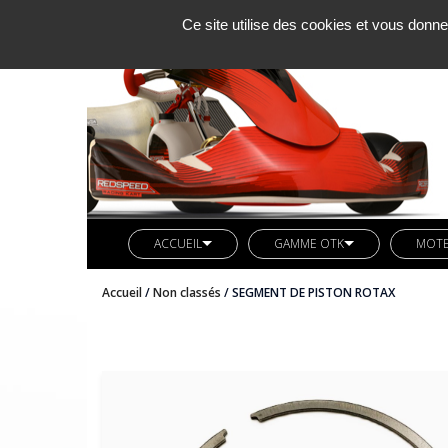
Ce site utilise des cookies et vous donne
ACCUEIL
GAMME OTK
MOT
SOCIETE KCM
LIGNE REDSPEED
MOTE
Accueil
/
Non classés
/ SEGMENT DE PISTON ROTAX
ACTUALITES
VETEMENTS REDSPEED
PIÈC
CONTACT
KIT DECO REDSPEED
PIÈC
LIGNE LN KART
CARB
AXES ARRIERES OTK
BUTEE MOTEUR OTK