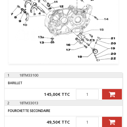
1
18TM33100
BARILLET
Quantité
145,00
€
TTC
2
18TM33013
FOURCHETTE SECONDAIRE
Quantité
49,50
€
TTC