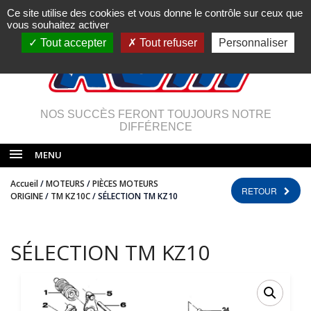
Ce site utilise des cookies et vous donne le contrôle sur ceux que
vous souhaitez activer
Tout accepter
Tout refuser
Personnaliser
NOS SUCCÈS FERONT TOUJOURS NOTRE
DIFFÉRENCE
MENU
Accueil
/
MOTEURS
/
PIÈCES MOTEURS
RETOUR
ORIGINE
/
TM KZ10C
/ SÉLECTION TM KZ10
SÉLECTION TM KZ10