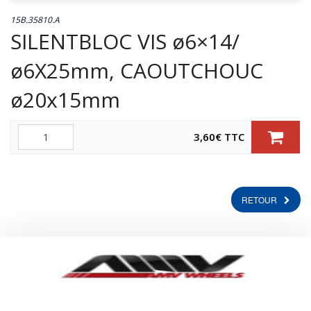
15B.35810.A
SILENTBLOC VIS ø6×14/
ø6X25mm, CAOUTCHOUC
ø20x15mm
Quantité
3,60
€
TTC
RETOUR