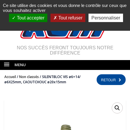
Ce site utilise des cookies et vous donne le contrôle sur ceux que
vous souhaitez activer
Tout accepter
Tout refuser
Personnaliser
NOS SUCCÈS FERONT TOUJOURS NOTRE
DIFFÉRENCE
MENU
Accueil
/
Non classés
/ SILENTBLOC VIS ø6×14/
RETOUR
ø6X25mm, CAOUTCHOUC ø20x15mm