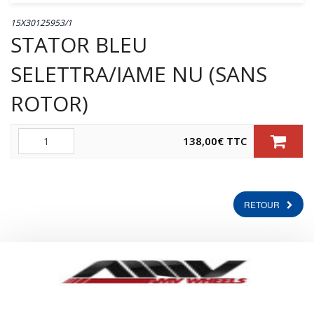
15X30125953/1
STATOR BLEU
SELETTRA/IAME NU (SANS
ROTOR)
Quantité
138,00
€
TTC
RETOUR