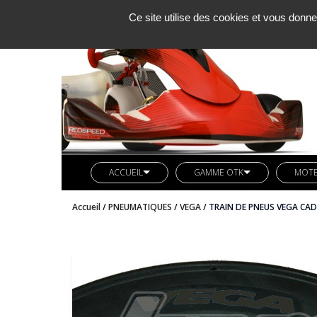
Ce site utilise des cookies et vous donne
ACCUEIL
GAMME OTK
MOT
SOCIETE KCM
LIGNE REDSPEED
MOTE
Accueil
/
PNEUMATIQUES
/
VEGA
/ TRAIN DE PNEUS VEGA CAD
ACTUALITES
VETEMENTS REDSPEED
PIÈC
CONTACT
KIT DECO REDSPEED
PIÈC
LIGNE LN KART
CARB
AXES ARRIERES OTK
BUTEE MOTEUR OTK