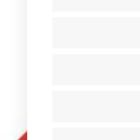
POMPE A EAU & POULIE OTK
PORTES DISQUE & COURONN
RESERVOIRS & ACCESSOIRES 
SIEGES & ACCESSOIRES OTK
STABILISATEURS & BRIDES OTK
SUPPORTS CARROSSERIES OT
SUPPORTS DE POT OTK
VOLANTS ET ACCESSOIRES OT