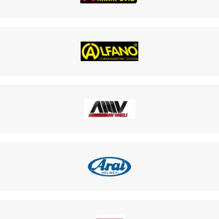
TRAIN ARRI
E OTK
OTK
K
K