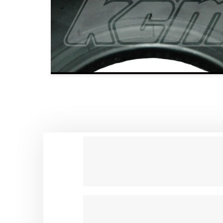
CALES PIEDS & ACCESSOIRES 
CARROSSERIES OTK
DIRECTION OTK
FREINAGE OTK
FUSEES Ø25 & ACCESSOIRES 
FUSEES Ø17 & ACCESSOIRES 
JANTES OTK
LEVIER D’EMBRAYAGE & VITES
MOYEUX ET ACCESSOIRES OTK
PALIERS ET ROULEMENTS OTK
PARE CHAINE & FIXATIONS OTK
PARE CHOCS AR OTK ET FIXAT
PEDALES & ACCESSOIRES OTK
PIECES DETACHEES DIVERSES 
PLANCHERS & ACCESSOIRES O
PLATINES & BRIDES OTK