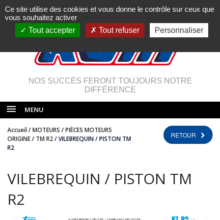
Ce site utilise des cookies et vous donne le contrôle sur ceux que
vous souhaitez activer
Tout accepter
Tout refuser
Personnaliser
NOS SUCCÈS FERONT TOUJOURS NOTRE
DIFFÉRENCE
MENU
Accueil
/
MOTEURS
/
PIÈCES MOTEURS
RETOUR
ORIGINE
/
TM R2
/ VILEBREQUIN / PISTON TM
R2
VILEBREQUIN / PISTON TM
R2