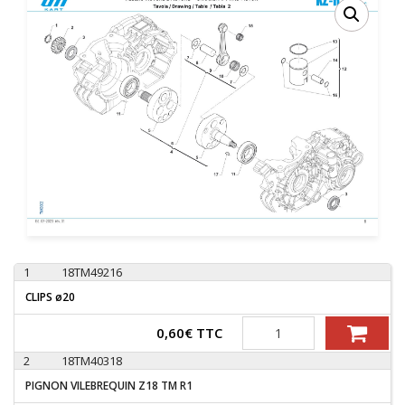
1
18TM49216
CLIPS ø20
Quantité
0,60
€
TTC
2
18TM40318
PIGNON VILEBREQUIN Z18 TM R1