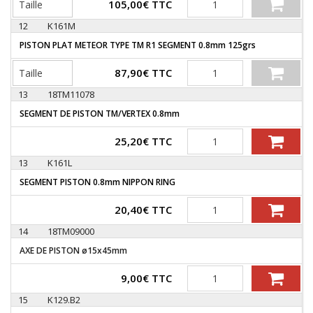
105,00
€
TTC
12
K161M
PISTON PLAT METEOR TYPE TM R1 SEGMENT 0.8mm 125grs
Quantité
87,90
€
TTC
13
18TM11078
SEGMENT DE PISTON TM/VERTEX 0.8mm
Quantité
25,20
€
TTC
13
K161L
SEGMENT PISTON 0.8mm NIPPON RING
Quantité
20,40
€
TTC
14
18TM09000
AXE DE PISTON ø15x45mm
Quantité
9,00
€
TTC
15
K129.B2