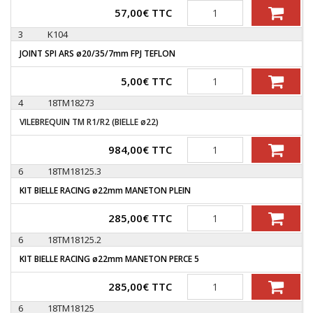
Quantité
57,00
€
TTC
3
K104
JOINT SPI ARS ø20/35/7mm FPJ TEFLON
Quantité
5,00
€
TTC
4
18TM18273
VILEBREQUIN TM R1/R2 (BIELLE ø22)
Quantité
984,00
€
TTC
6
18TM18125.3
KIT BIELLE RACING ø22mm MANETON PLEIN
Quantité
285,00
€
TTC
6
18TM18125.2
KIT BIELLE RACING ø22mm MANETON PERCE 5
Quantité
285,00
€
TTC
6
18TM18125