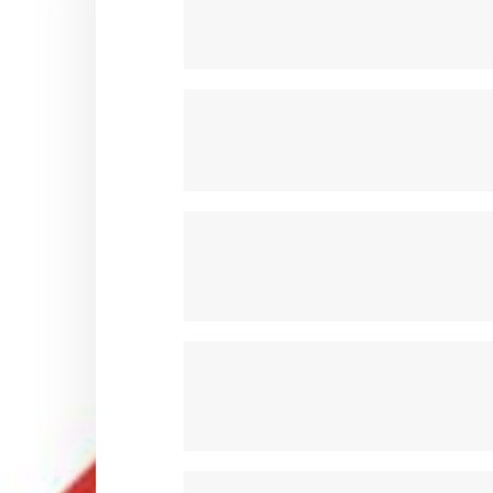
POMPE A EAU & POULIE OTK
PORTES DISQUE & COURONN
RESERVOIRS & ACCESSOIRES 
SIEGES & ACCESSOIRES OTK
STABILISATEURS & BRIDES OTK
SUPPORTS CARROSSERIES OT
SUPPORTS DE POT OTK
VOLANTS ET ACCESSOIRES OT