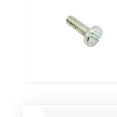
CALES PIEDS & ACCESSOIRES 
CARROSSERIES OTK
DIRECTION OTK
FREINAGE OTK
FUSEES Ø25 & ACCESSOIRES 
FUSEES Ø17 & ACCESSOIRES 
JANTES OTK
LEVIER D’EMBRAYAGE & VITES
MOYEUX ET ACCESSOIRES OTK
PALIERS ET ROULEMENTS OTK
PARE CHAINE & FIXATIONS OTK
PARE CHOCS AR OTK ET FIXAT
PEDALES & ACCESSOIRES OTK
PIECES DETACHEES DIVERSES 
PLANCHERS & ACCESSOIRES O
PLATINES & BRIDES OTK