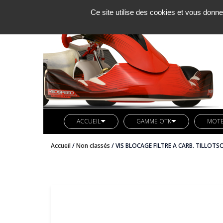
Ce site utilise des cookies et vous donne
ACCUEIL
GAMME OTK
MOT
SOCIETE KCM
LIGNE REDSPEED
MOTE
Accueil
/
Non classés
/ VIS BLOCAGE FILTRE A CARB. TILLOTS
ACTUALITES
VETEMENTS REDSPEED
PIÈC
CONTACT
KIT DECO REDSPEED
PIÈC
LIGNE LN KART
CARB
AXES ARRIERES OTK
BUTEE MOTEUR OTK