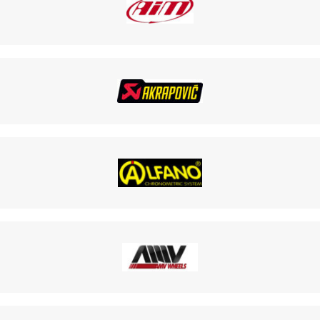
TRAIN ARRI
E OTK
OTK
K
K