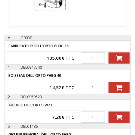
A
G003D
CARBURATEUR DELL'ORTO PHBG 18
Quantité
105,00
€
TTC
1
DEL0947540
BOISSEAU DELL'ORTO PHBG 40
Quantité
14,52
€
TTC
2
DEL0959523
AIGUILLE DELL'ORTO W23
Quantité
7,20
€
TTC
5
DEL01486
GICLEUR PRINCIPAL DELL'ORTO PHBG